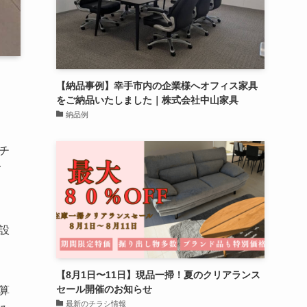
【納品事例】幸手市内の企業様へオフィス家具
をご納品いたしました｜株式会社中山家具
納品例
チ
て
設
【8月1日〜11日】現品一掃！夏のクリアランス
セール開催のお知らせ
算
最新のチラシ情報