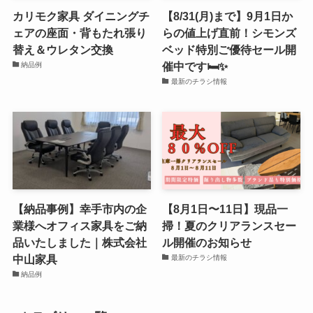
カリモク家具 ダイニングチ
【8/31(月)まで】9月1日か
ェアの座面・背もたれ張り
らの値上げ直前！シモンズ
替え＆ウレタン交換
ベッド特別ご優待セール開
催中です🛏️✨
納品例
最新のチラシ情報
【納品事例】幸手市内の企
【8月1日〜11日】現品一
業様へオフィス家具をご納
掃！夏のクリアランスセー
品いたしました｜株式会社
ル開催のお知らせ
中山家具
最新のチラシ情報
納品例