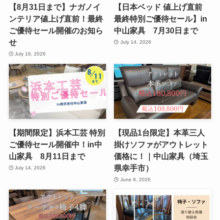
【8月31日まで】ナガノイ
【日本ベッド 値上げ直前
ンテリア値上げ直前！最終
最終特別ご優待セール】in
ご優待セール開催のお知ら
中山家具 7月30日まで
せ
July 14, 2026
July 16, 2026
【期間限定】浜本工芸 特別
【現品1台限定】本革三人
ご優待セール開催中！in中
掛けソファがアウトレット
山家具 8月11日まで
価格に！｜中山家具（埼玉
県幸手市）
July 14, 2026
June 6, 2026