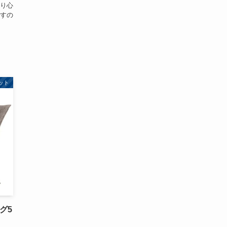
り心
すの
ット
ング5