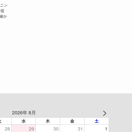
ニン
ご提
確か
2026年 8月
火
水
木
金
土
28
29
30
31
1