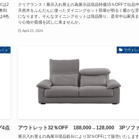
ズは2
クリアランス！展示入れ替えの為展示品現品特価15％OFFで出品
奥91
天然木をふんだんに使ったダイニングセット部屋が明るく暖かな雰
は4色
になります。そんなダイニングセットは現品限り。是非中山家具ま
り心地や質感を試しに来ませんか。
April 23, 2024
レット
アウトレ
グ4点
アウトレット32％OFF 188,000→128,000 3Pソフ
展示入れ替えの為展示現品処分により32％OFFにて販売いたしま