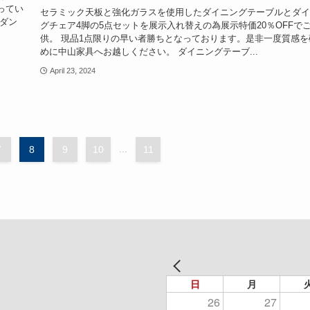
ってい
セラミック天板と強化ガラスを使用したダイニングテーブルとダイ
ダン
グチェア4脚の5点セットを展示入れ替えの為展示特価20％OFFで
供。 現品1点限りの早い者勝ちとなっております。是非一度質感を
めに中山家具へお越しください。 ダイニングテーブ...
April 23, 2024
7
8
9
10
...
11
日
月
26
27