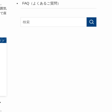
FAQ（よくあるご質問）
中。
囲気
で座
ット
ァ
す。